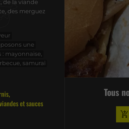
, de la viande
fte, des merguez
veur
oposons une
s : mayonnaise,
arbecue, samuraï
Tous no
rnis,
 viandes et sauces