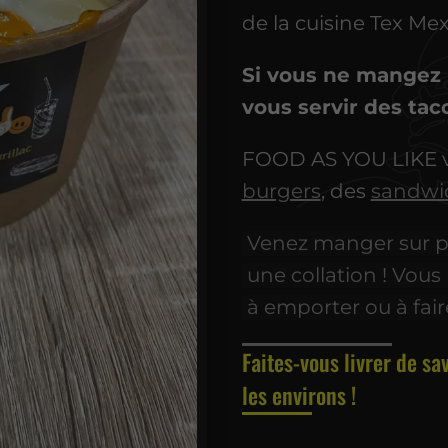
de la cuisine Tex Mex
Si vous ne mangez 
vous servir des tac
FOOD AS YOU LIKE v
burgers
, des
sandwi
Venez manger sur p
une collation ! Vou
à emporter ou à faire
Faites-vous livrer de sa
les environs !