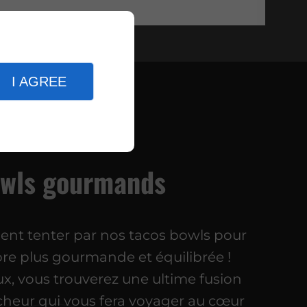
I AGREE
wls gourmands
ent tenter par nos tacos bowls pour
re plus gourmande et équilibrée !
x, vous trouverez une ultime fusion
îcheur qui vous fera voyager au cœur