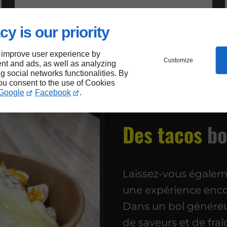
cy is our priority
 improve user experience by
Customize
nt and ads, as well as analyzing
ng social networks functionalities. By
you consent to the use of Cookies
Google
Facebook
.
Des tacos
bo
Laissez-vous égalem
une expérience enco
Dans un bol généreu
de saveurs et de fra