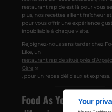
restaurant rapide est là pour vous se
plus, nos recettes allient fraîcheur et
pour vous offrir une expérience gus
inoubliable à chaque visite.
Rejoignez-nous sans tarder chez F
Like, un
restaurant rapide situé près d’Arpaj
Cère
, pour un repas délicieux et express.
Food As You Like près
Your priva