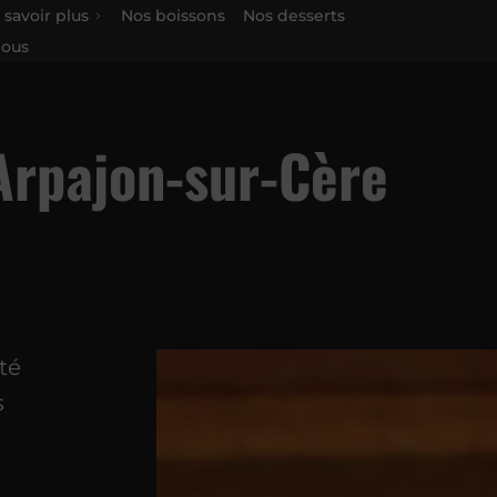
 savoir plus
Nos boissons
Nos desserts
nous
’Arpajon-sur-Cère
té
s