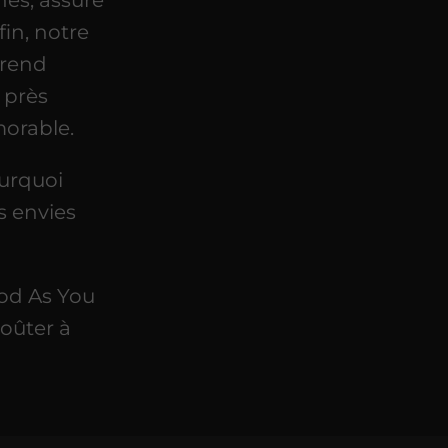
in, notre
 rend
 près
morable.
urquoi
s envies
ood As You
goûter à