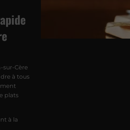
rapide
re
n-sur-Cère
ndre à tous
sement
e plats
t à la
e