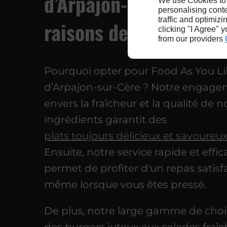
d’Arpajon-sur-Cère : l
We use Cookies to
personalising conte
traffic and optimizi
raisons de nous choisi
clicking "I Agree" 
from our providers
Pourquoi opter pour Food As You Li
d’Arpajon-sur-Cère ? Notre engag
envers la fraîcheur et la qualité de n
ingrédients garantit des
plats toujours délicieux et savoureu
Ensuite, notre service rapide et effi
permet de profiter d'un repas satisf
même lorsque vous êtes pressé.
De plus, notre large gamme de choix
des burgers juteux aux salades fraîc