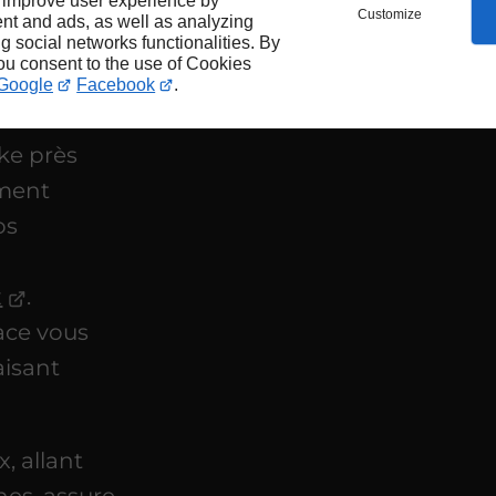
es
 improve user experience by
Customize
nt and ads, as well as analyzing
ng social networks functionalities. By
r
you consent to the use of Cookies
Google
Facebook
.
ke près
ement
os
x
.
cace vous
aisant
, allant
hes, assure