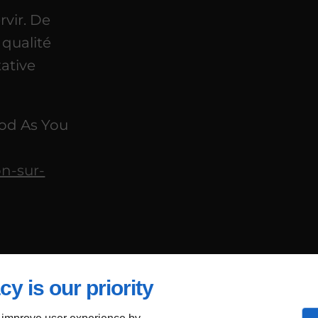
rvir. De
 qualité
tative
ood As You
on-sur-
cy is our priority